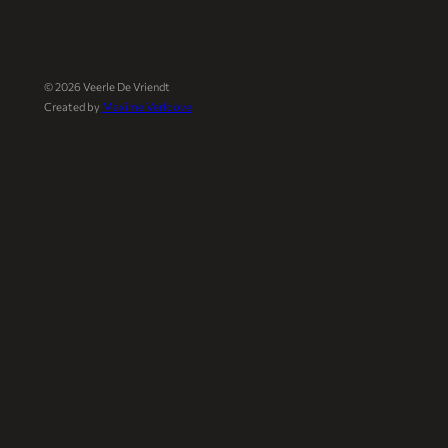
©
2026
Veerle De Vriendt
Created by
Maxime Verloove