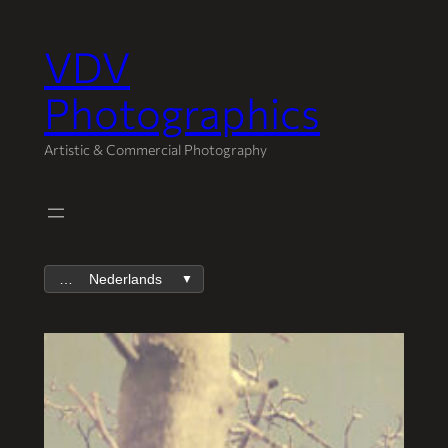
VDV
Spring
naar
Photographics
de
inhoud
Artistic & Commercial Photography
Nederlands
▼