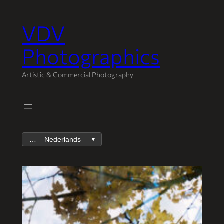
VDV
Spring
naar
Photographics
de
inhoud
Artistic & Commercial Photography
Nederlands
▼