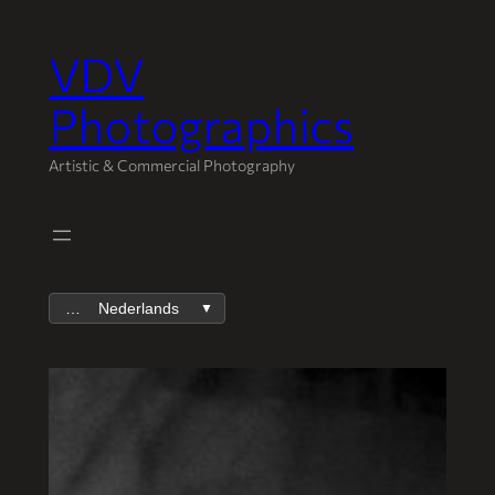
VDV
Spring
naar
Photographics
de
inhoud
Artistic & Commercial Photography
Nederlands
▼