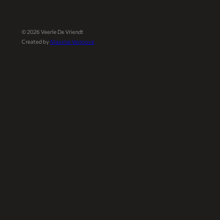
©
2026
Veerle De Vriendt
Created by
Maxime Verloove