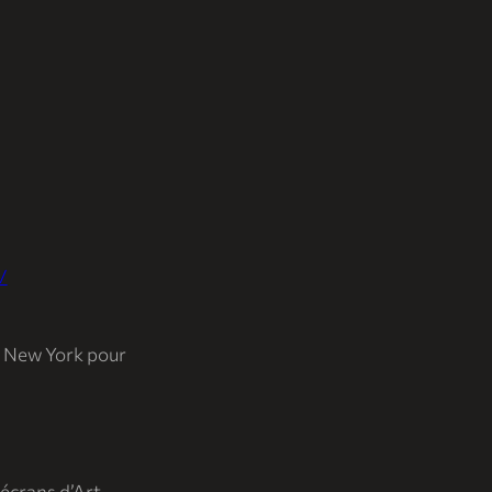
/
r New York pour
’écrans d’Art