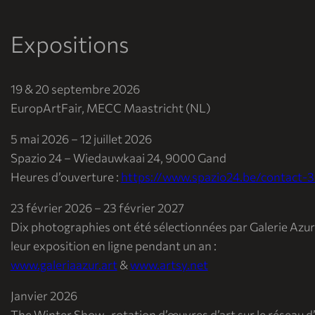
Expositions
19 & 20 septembre 2026
EuropArtFair, MECC Maastricht (NL)
5 mai 2026 – 12 juillet 2026
Spazio 24 – Wiedauwkaai 24, 9000 Gand
Heures d’ouverture :
https://www.spazio24.be/contact-3
23 février 2026 – 23 février 2027
Dix photographies ont été sélectionnées par Galerie Azu
leur exposition en ligne pendant un an :
www.galeriaazur.art
&
www.artsy.net
Janvier 2026
The Winter Show , rotation d’œuvres d’art sur le réseau d