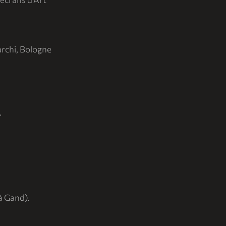
Marchi, Bologne
.
à Gand).