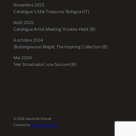
Novembre 2025
Catalogue ‘Little Treasures’ Bologna (IT)
Août 2025
Catalogue Artist Meeting’ Knokke-Heist (B)
4 octobre 2024
‘Buitengewoon België’, The Inspiring Collection (B)
Mai 2009
‘Het Straatsalon’, vzw Sociumi (B)
©
2026
Veerle De Vriendt
Created by
Maxime Verloove